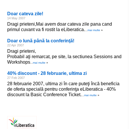
Doar cateva zile!
14 May 2007
Dragi prieteni,Mai avem doar cateva zile pana cand
primul cuvant va fi rostit la eLiberatica.
...
mai multe
»
Doar o lună până la conferinţă!
22 Apr 2007
Dragi prieteni,
Probabil aţi remarcat, pe site, la sectiunea Sessions and
Workshops
...
mai multe
»
40% discount - 28 februarie, ultima zi
27 Feb 2007
28 februarie 2007, ultima zi în care puteţi încă beneficia
de oferta specială pentru conferinţa eLiberatica - 40%
discount la Basic Conference Ticket.
...
mai multe
»