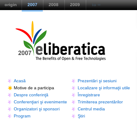
origin
2007
2008
2009
to ∞
Acasă
Prezentări şi sesiuni
Motive de a participa
Localizare şi informaţii utile
Despre conferinţă
Înregistrare
Conferenţiari şi evenimente
Trimiterea prezentărilor
Organizatori şi sponsori
Centrul media
Program
Ştiri