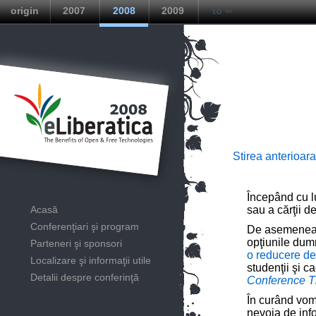
origin
2007
2008
2009
to ∞
Stirea anterioara
Începând cu lu
Acasă
sau a cărţii d
Conferenţiari şi program
De asemenea,
opţiunile dum
Parteneri şi sponsori
o reducere d
Localizare şi informaţii utile
studenţii şi c
Detalii despre conferinţă
Conference T
În curând vom
nevoia de info