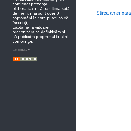
confirmat prezenţa;
eLiberatica intră pe ultima sută
Stirea anterioara
de metri, mai sunt doar 3
săptămâni în care puteţi să vă
înscrieţi;
Săptămâna viitoare
preconizăm sa definitivăm şi
să publicăm programul final al
conferinţei.
...
mai multe
»