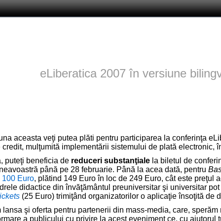
eLiberatica 2007 în versiune bilingv
na aceasta veţi putea plăti pentru participarea la conferinţa eLi
e credit, mulţumită implementării
sistemului de plată electronic, 
 puteţi beneficia de
reduceri substanţiale
la biletul de conferi
neavoastră până pe 28 februarie. Până la acea dată, pentru
Bas
e 100 Euro
, plătind 149 Euro în loc de 249 Euro, cât este preţul a
adrele didactice din învăţământul preuniversitar şi universitar po
ickets
(25 Euro) trimiţând organizatorilor o aplicaţie însoţită d
 lansa şi oferta pentru partenerii din mass-media, care, sperăm 
rmare a publicului cu privire la acest eveniment ce, cu ajutorul tu