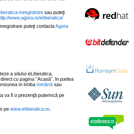
iberatica-inregistrare
sau puteţi
ttp://www.agora.ro/eliberatica/
nregistrare puteţi contacta
Agora
eze a sitului eLiberatica.
d direct cu pagina "Acasă". In partea
versiunea in limba
română
sau
ta va fi o prezenţă puternică pe
ni pe
www.eliberatica.ro
.