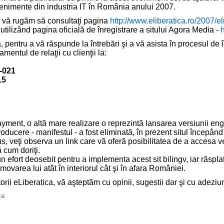
enimente din industria IT în România anului 2007.
i, vă rugăm să consultaţi pagina
http://www.eliberatica.ro/2007/el
 utilizând pagina oficială de înregistrare a sitului Agora Media -
h
entru a vă răspunde la întrebări şi a vă asista în procesul de î
amentul de relaţii cu clienţii la:
)-021
15
yment, o altă mare realizare o reprezintă lansarea versiunii engl
oducere - manifestul - a fost eliminată, în prezent situl începân
s, veţi observa un link care vă oferă posibilitatea de a accesa 
 cum doriţi.
n efort deosebit pentru a implementa acest sit bilingv, iar răspla
movarea lui atât în interiorul cât şi în afara României.
orii eLiberatica, vă aşteptăm cu opinii, sugestii dar şi cu adeziu
ca