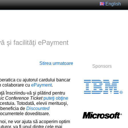
English
ă şi facilităţi ePayment
Stirea urmatoare
Sponsors
beratica cu ajutorul cardului bancar
în colaborare cu
ePayment
.
nţă înscriindu-vă şi plătind pentru
ic Conference Ticket
puteţi obţine
cestuia. Totodată, elevii merituoşi,
t beneficia de
Discounted
e documentele doveditoare.
noi, ne vor ajuta să acoperim optim
turor, va fi unul dintre cele mai