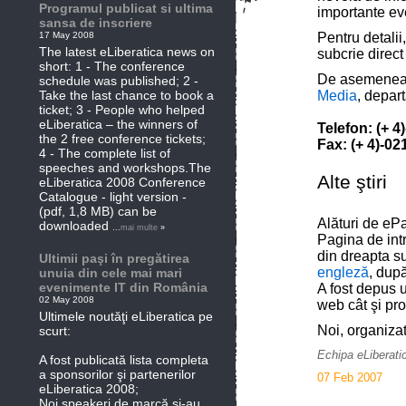
Programul publicat si ultima
importante ev
sansa de inscriere
17 May 2008
Pentru detali
The latest eLiberatica news on
subcrie direct
short: 1 - The conference
De asemenea, p
schedule was published; 2 -
Take the last chance to book a
Media
, depart
ticket; 3 - People who helped
eLiberatica – the winners of
Telefon: (+ 4
the 2 free conference tickets;
Fax: (+ 4)-02
4 - The complete list of
speeches and workshops.The
Alte ştiri
eLiberatica 2008 Conference
Catalogue - light version -
(pdf, 1,8 MB) can be
Alături de ePa
downloaded
...
mai multe
»
Pagina de intr
din dreapta su
Ultimii paşi în pregătirea
engleză
, după
unuia din cele mai mari
evenimente IT din România
A fost depus u
02 May 2008
web cât şi pro
Ultimele noutăţi eLiberatica pe
Noi, organizat
scurt:
Echipa eLiberati
A fost publicată lista completa
a sponsorilor şi partenerilor
07 Feb 2007
eLiberatica 2008;
Noi speakeri de marcă şi-au